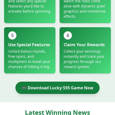
and select any special
watch the reels come
features you'd like to
alive with dynamic pixel
activate before spinning.
graphics and immersive
effects.
5
6
Use Special Features
Claim Your Rewards
Unlock bonus rounds,
Collect your winnings
free spins, and
instantly and track your
multipliers to boost your
progress through our
chances of hitting it big.
reward system.
🎮 Download Lucky 555 Game Now
Latest Winning News