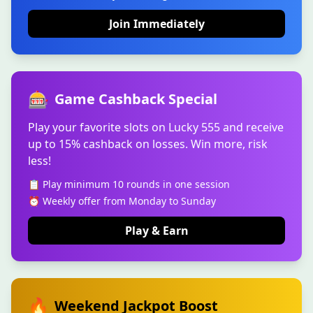
Join Immediately
🎰
Game Cashback Special
Play your favorite slots on Lucky 555 and receive
up to 15% cashback on losses. Win more, risk
less!
📋 Play minimum 10 rounds in one session
⏰ Weekly offer from Monday to Sunday
Play & Earn
🔥
Weekend Jackpot Boost