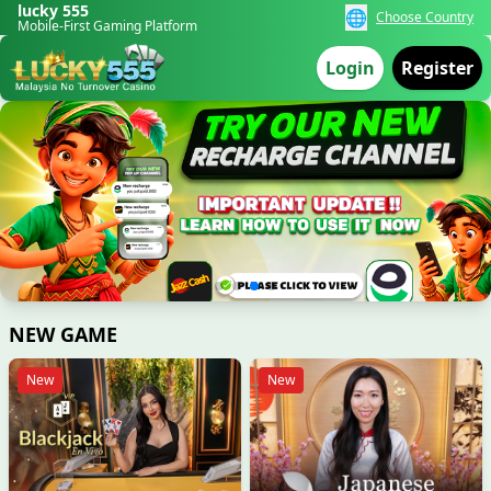
lucky 555
🌐
Choose Country
Mobile-First Gaming Platform
📥
29/06/2026 رضا*** کو بونس ملا 2,000 PKR 🎉
Login
Register
NEW GAME
New
New