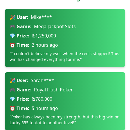
🎉 User:
Mike****
🎮 Game:
Mega Jackpot Slots
💎 Prize:
₨1,250,000
⏰ Time:
2 hours ago
"I couldn't believe my eyes when the reels stopped! This
win has changed everything for me."
🎉 User:
Sarah****
🎮 Game:
Royal Flush Poker
💎 Prize:
₨780,000
⏰ Time:
5 hours ago
"Poker has always been my strength, but this big win on
Lucky 555 took it to another level!"