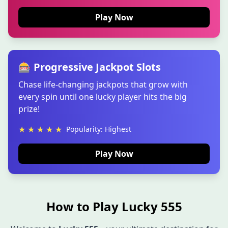
Play Now
🎰 Progressive Jackpot Slots
Chase life-changing jackpots that grow with
every spin until one lucky player hits the big
prize!
★ ★ ★ ★ ★
Popularity: Highest
Play Now
How to Play Lucky 555