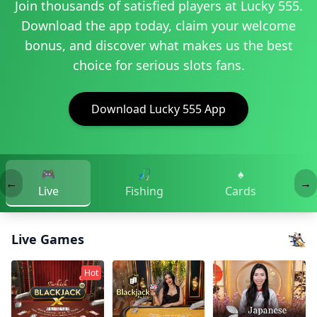
Join thousands of satisfied players at Lucky 555.
Download the app today, claim your welcome
bonus, and discover what makes us the best
choice for serious slots fans.
Download Lucky 555 App
🎮
🎣
♠️
←
→
Live
Fishing
Cards
Live Games
Hot