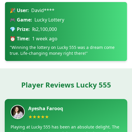
🎉 User:
David****
🎮 Game:
Lucky Lottery
💎 Prize:
₨2,100,000
⏰ Time:
1 week ago
"Winning the lottery on Lucky 555 was a dream come
true. Life-changing money right there!"
Player Reviews Lucky 555
Ayesha Farooq
★★★★★
Playing at Lucky 555 has been an absolute delight. The