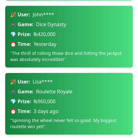
🎉 User:
John****
🎮 Game:
Dice Dynasty
💎 Prize:
₨420,000
⏰ Time:
Yesterday
"The thrill of rolling those dice and hitting the jackpot
was absolutely incredible!"
🎉 User:
Lisa****
🎮 Game:
Roulette Royale
💎 Prize:
₨960,000
⏰ Time:
3 days ago
"Spinning the wheel never felt so good. My biggest
roulette win yet!"