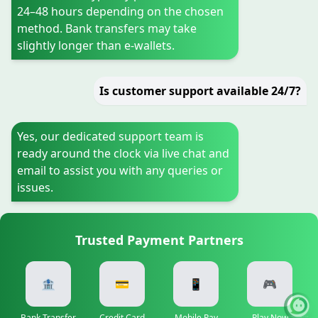
24–48 hours depending on the chosen
method. Bank transfers may take
slightly longer than e-wallets.
Is customer support available 24/7?
Yes, our dedicated support team is
ready around the clock via live chat and
email to assist you with any queries or
issues.
Trusted Payment Partners
🏦
💳
📱
🎮
Bank Transfer
Credit Card
Mobile Pay
Play Now