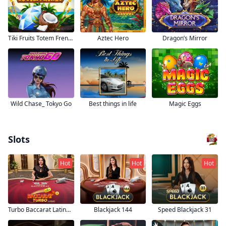
Tiki Fruits Totem Frenzy
Aztec Hero
Dragon’s Mirror
Wild Chase_ Tokyo Go
Best things in life
Magic Eggs
Slots
Hot
Hot
Hot
Turbo Baccarat Latino 1
Blackjack 144
Speed Blackjack 31