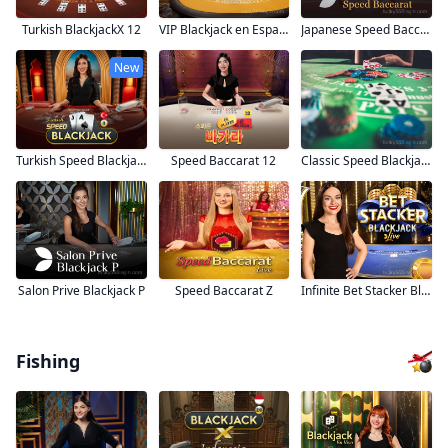
VIP Blackjack en Español 2
Japanese Speed Baccarat A
Turkish BlackjackX 12
New
Turkish Speed Blackjack 3
Speed Baccarat 12
Classic Speed Blackjack 70
Salon Prive Blackjack P
Speed Baccarat Z
Infinite Bet Stacker Blackjack
Fishing