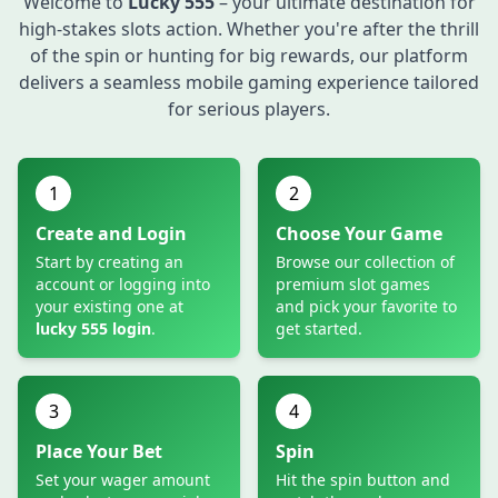
Welcome to
Lucky 555
– your ultimate destination for
high-stakes slots action. Whether you're after the thrill
of the spin or hunting for big rewards, our platform
delivers a seamless mobile gaming experience tailored
for serious players.
1
2
Create and Login
Choose Your Game
Start by creating an
Browse our collection of
account or logging into
premium slot games
your existing one at
and pick your favorite to
lucky 555 login
.
get started.
3
4
Place Your Bet
Spin
Set your wager amount
Hit the spin button and