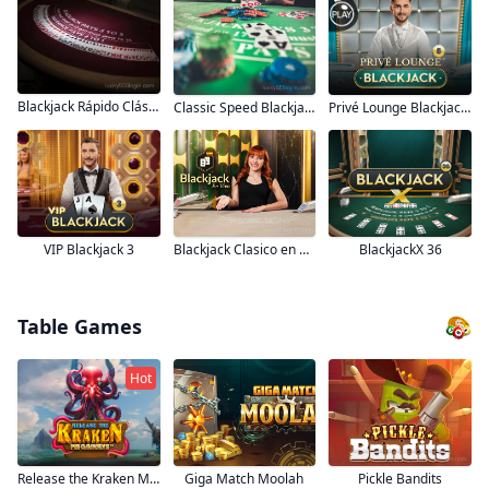
Blackjack Rápido Clássico em Português 17
Privé Lounge Blackjack 8
Classic Speed Blackjack 119
Blackjack Clasico en Español 26
VIP Blackjack 3
BlackjackX 36
Table Games
Hot
Giga Match Moolah
Pickle Bandits
Release the Kraken Megaways